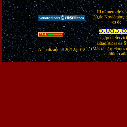
El número de vis
30 de Noviembre 
es de
5.083.6
según el Servic
S
Estadísticas de
(Más de 2 millones d
Actualizado el 26/12/2012
el último añ