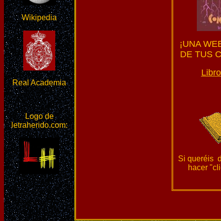
Wikipedia
¡UNA WEB
DE TUS 
Libro
Real Academia
Logo de
letraherido.com:
Si queréis 
hacer "cl