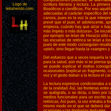
Logo de
scrittura literaria y lectura. La prime
letraherido.com:
filosóficos o científicos. Por eso aqué
adecuadas al carácter específico del t
canora, pues es la voz la que interpre
prevé que el puer, el adolescente, ap
empieza, cuándo hay que alzar o bajar
más ímpetu o más dulzura». Se iniciaba 
por ejemplo se leían de Horacio sólo u
las escuelas de retórica se leían a los
pues de este modo conseguían resaltar 
«piel», sino llegar hasta la «sangre» 
Del esfuerzo que a veces requería la le
para la salud, aún más si se piensa 
se puede explicar el motivo iconográ
ocasionales (explicar un fragmento, 
voz y el gesto daban a la lectura el c
La lectura expresiva condicionaba a su 
de la oralidad. Así, las fronteras entr
se autógrafa, o se dicta, o bien por 
medios funcionales para un escrito qu
retóricas. Así pues, la voz entraba a f
mismo modo en el que se deberá dar vo
ocasiones y las tipologías textuales.