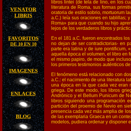
libros lintei (de tela de lino, en lo
literatura de Roma, sus formas primiti
VENATOR
oratoria de estilo sobrio, mortuorum l
LIBRIS
a.C.) leía sus oraciones en tablillas;
Roma» para que cuando su hijo aprend
lejos de los verdaderos libros y práct
FAVORITOS
En el 181 a.C. fueron encontrados los
no dejan de ser contradictorias- en pa
DE 10 EN 10
parte era latina y de iure pontificum,
aquella época el volumen, el libro en
el mismo papiro, de modo que incluso
los primeros testimonios auténticos de u
IMAGENES
El fenómeno está relacionado con dos h
a.C.: el nacimiento de una literatura 
una época en la que cada vez eran má
griega. De este modo, los libros gri
ENLACES
Andrónico y el Bellum Punicum de Nev
libros siguiendo una programación ed
partición del proemio de Nevio en sie
presencia cada vez más amplia de los m
BLOG
de las exemplaria Graeca en un context
modelos, pudiera ordenar y disponer e