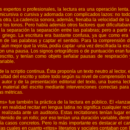
 expertos o profesionales, la lectura era una operación lenta. 
semicursiva o cursiva y adornada con complicados lazos: no tod
la otra. La cadencia sonora, además, frenaba la velocidad de la 
 los tonos. Pero había además otros factores que dificultaban 
la separación la separación entre las palabras; pero a partir d
 griego. La escritura era bastante confusa, ya que como era
n de las palabras y captar el sentido. Para la comprensión de
, aún mejor que la vista, podía captar -una vez descifrada la escr
con una pausa. Los signos ortográficos o de puntuación eran fu
 escrito, y tenían como objeto señalar pausas de respiración y
ariable.
la scriptio continua. Ésta proponía un texto neutro al lector,
ficultad del escrito y sobre todo según su nivel de comprensión t
l autor y de la presentación editorial del texto, una buena l
 material del escrito mediante intervenciones correctas para 
as métricas.
» fue también la práctica de la lectura en público. El «lanza
y en realidad recitar en lengua latina no significa cualquier re
o realizada ante un auditorio. Estas recitationes tenían lugar e
nido de un rollo; por eso tenían una duración variable, dentro
bía casos concretos. Pero lo más importante es destacar el ca
, las cuales en cuanto «ritos» literarios y sociales contaban co