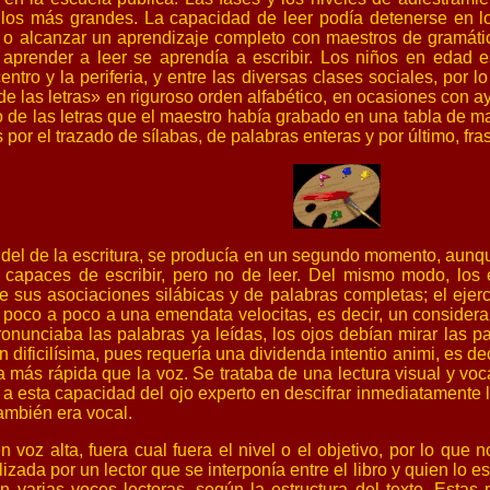
los más grandes. La capacidad de leer podía detenerse en lo
, o alcanzar un aprendizaje completo con maestros de gramáti
 aprender a leer se aprendía a escribir. Los niños en edad
entro y la periferia, y entre las diversas clases sociales, por
e las letras» en riguroso orden alfabético, en ocasiones con ayu
co de las letras que el maestro había grabado en una tabla de 
 por el trazado de sílabas, de palabras enteras y por último, fra
o del de la escritura, se producía en un segundo momento, aun
capaces de escribir, pero no de leer. Del mismo modo, los ej
e sus asociaciones silábicas y de palabras completas; el ejer
 poco a poco a una emendata velocitas, es decir, un considerab
ronunciaba las palabras ya leídas, los ojos debían mirar las p
n dificilísima, pues requería una dividenda intentio animi, es d
 más rápida que la voz. Se trataba de una lectura visual y voc
e a esta capacidad del ojo experto en descifrar inmediatamente l
 también era vocal.
voz alta, fuera cual fuera el nivel o el objetivo, por lo que n
lizada por un lector que se interponía entre el libro y quien lo 
 varias voces lectoras, según la estructura del texto. Estas 