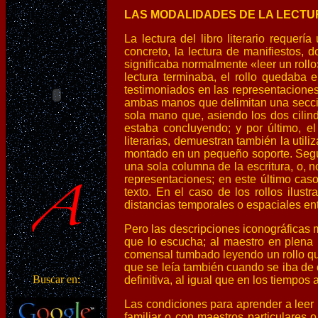
LAS MODALIDADES DE LA LECTU
La lectura del libro literario requerí
concreto, la lectura de manifiestos, d
significaba normalmente «leer un rollo
lectura terminaba, el rollo quedaba
testimoniados en las representaciones
ambas manos que delimitan una secció
sola mano que, asiendo los dos cilindr
estaba concluyendo; y por último, e
literarias, demuestran también la util
montado en un pequeño soporte. Según 
una sola columna de la escritura, o, 
representaciones; en este último caso
texto. En el caso de los rollos ilus
distancias temporales o espaciales en
Pero las descripciones iconográficas m
que lo escucha; al maestro en plena l
comensal tumbado leyendo un rollo que
que se leía también cuando se iba de c
Buscar en:
definitiva, al igual que en los tiempos
Las condiciones para aprender a leer r
familiar o con maestros particulares 