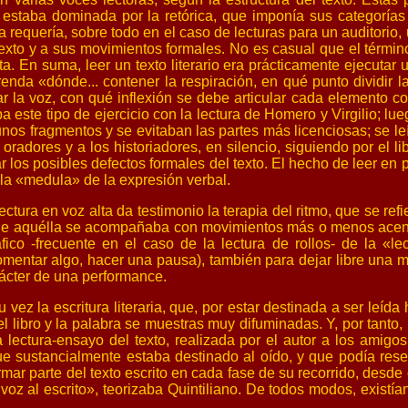
ra estaba dominada por la retórica, que imponía sus categorías a
lla requería, sobre todo en el caso de lecturas para un auditori
exto y a sus movimientos formales. No es casual que el término
ta. En suma, leer un texto literario era prácticamente ejecutar
renda «dónde... contener la respiración, en qué punto dividir
 la voz, con qué inflexión se debe articular cada elemento co
este tipo de ejercicio con la lectura de Homero y Virgilio; lueg
nos fragmentos y se evitaban las partes más licenciosas; se leí
 oradores y a los historiadores, en silencio, siguiendo por el li
los posibles defectos formales del texto. El hecho de leer en 
y la «medula» de la expresión verbal.
ctura en voz alta da testimonio la terapia del ritmo, que se refi
que aquélla se acompañaba con movimientos más o menos acentu
fico -frecuente en el caso de la lectura de rollos- de la «le
comentar algo, hacer una pausa), también para dejar libre un
arácter de una performance.
vez la escritura literaria, que, por estar destinada a ser leída 
e el libro y la palabra se muestras muy difuminadas. Y, por tant
la lectura-ensayo del texto, realizada por el autor a los ami
e sustancialmente estaba destinado al oído, y que podía resen
ormar parte del texto escrito en cada fase de su recorrido, desd
z al escrito», teorizaba Quintiliano. De todos modos, existían