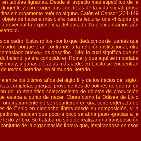
o en tabulae lignarias. Desde el aspecto más específico de la
 dirigente y con exigencias concretas de la vida social: prosa
critas sin ornamento retórico alguno. Catón el Censor (234-149
 objeto de hacerla más clara para la lectura- una «historia de
ra aprovechar la experiencia del pasado. Nos encontramos aún
sarrollo.
s de cedro. Estos rollos -por lo que deducimos de fuentes que
emados porque eran contrarios a la religión institucional; otra
 demasiado nuevo» los describe Livio; lo cual significa que en
undo heleno, ya era conocido en Roma, y que aquí se importaba
 Ennio y, algunas décadas más tarde, en Lucilo se encuentran
de textos literarios- en el mundo literario.
tre los últimos años del siglo III y de los inicios del siglo I
tecas completas griegas, provenientes de botines de guerra, en
ción de un maniático coleccionismo de objetos de producción
 que estaba a punto de nacer. Obras como la Odisea de Livio
, originariamente no se repartieron en una serie ordenada de
ales de Ennio en dieciocho libros desde su composición, y la
mpadione, indican que poco a poco se abría paso -gracias a la
texto y libro. Se trataba no sólo de realizar una transposición
e conjunto de la organización librera que, inspirandose en esos