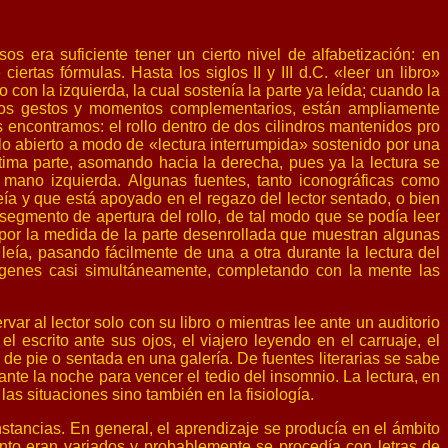
sos era suficiente tener un cierto nivel de alfabetización: en
ertas fórmulas. Hasta los siglos II y III d.C. «leer un libro»
con la izquierda, la cual sostenía la parte ya leída; cuando la
gunos gestos y momentos complementarios, están ampliamente
s encontramos: el rollo dentro de dos cilindros mantenidos pro
o abierto a modo de «lectura interrumpida» sostenido por una
última parte, asomando hacia la derecha, pues ya la lectura se
 mano izquierda. Algunas fuentes, tanto iconográficas como
leía y que está apoyado en el regazo del lector sentado, o bien
egmento de apertura del rollo, de tal modo que se podía leer
 por la medida de la parte desenrollada que muestran algunas
leía, pasando fácilmente de una a otra durante la lectura del
imágenes casi simultáneamente, completando con la mente las
ar al lector solo con su libro o mientras lee ante un auditorio
 escrito ante sus ojos, el viajero leyendo en el carruaje, el
e pie o sentada en una galería. De fuentes literarias se sabe
nte la noche para vencer el tedio del insomnio. La lectura, en
las situaciones sino también en la fisiología.
nstancias. En general, el aprendizaje se producía en el ámbito
iento eran variados y probablemente se procedía con letras de