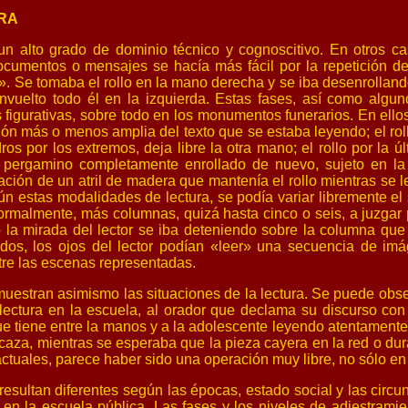
RA
a un alto grado de dominio técnico y cognoscitivo. En otros ca
ocumentos o mensajes se hacía más fácil por la repetición de ci
». Se tomaba el rollo en la mano derecha y se iba desenrollando 
 envuelto todo él en la izquierda. Estas fases, así como al
 figurativas, sobre todo en los monumentos funerarios. En ello
n más o menos amplia del texto que se estaba leyendo; el roll
os por los extremos, deja libre la otra mano; el rollo por la 
l pergamino completamente enrollado de nuevo, sujeto en la
ización de un atril de madera que mantenía el rollo mientras se 
estas modalidades de lectura, se podía variar libremente el s
normalmente, más columnas, quizá hasta cinco o seis, a juzgar
 la mirada del lector se iba deteniendo sobre la columna que 
trados, los ojos del lector podían «leer» una secuencia de 
tre las escenas representadas.
uestran asimismo las situaciones de la lectura. Se puede observ
ectura en la escuela, al orador que declama su discurso con el
 tiene entre la manos y a la adolescente leyendo atentamente d
aza, mientras se esperaba que la pieza cayera en la red o dura
 actuales, parece haber sido una operación muy libre, no sólo en 
esultan diferentes según las épocas, estado social y las circu
o en la escuela pública. Las fases y los niveles de adiestram