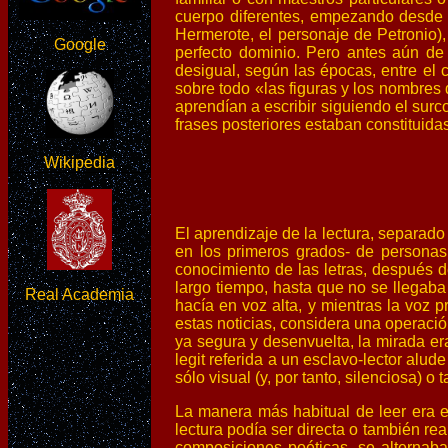
cuerpo diferentes, empezando desde 
Hermerote, el personaje de Petronio)
Google
perfecto dominio. Pero antes aún de
desigual, según las épocas, entre el c
sobre todo «las figuras y los nombres d
aprendían a escribir siguiendo el sur
frases posteriores estaban constituidas
Wikipedia
El aprendizaje de la lectura, separad
en los primeros grados- de personas 
conocimiento de las letras, después d
largo tiempo, hasta que no se llegaba
Real Academia
hacía en voz alta, y mientras la voz p
estas noticias, considera una operació
ya segura y desenvuelta, la mirada era
legit referida a un esclavo-lector alud
sólo visual (y, por tanto, silenciosa) o
La manera más habitual de leer era en 
lectura podía ser directa o también rea
composiciones poéticas, se alternaban