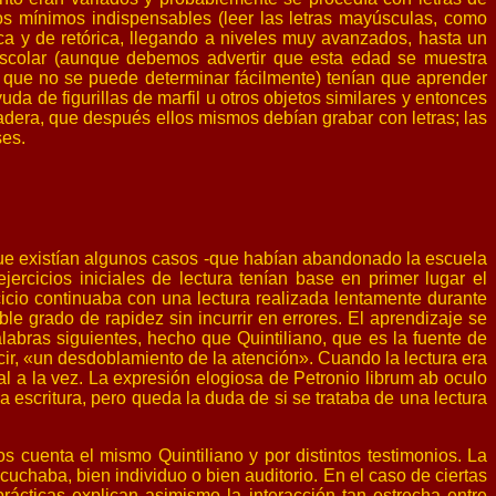
s mínimos indispensables (leer las letras mayúsculas, como
ca y de retórica, llegando a niveles muy avanzados, hasta un
 escolar (aunque debemos advertir que esta edad se muestra
 lo que no se puede determinar fácilmente) tenían que aprender
da de figurillas de marfil u otros objetos similares y entonces
madera, que después ellos mismos debían grabar con letras; las
ses.
que existían algunos casos -que habían abandonado la escuela
ercicios iniciales de lectura tenían base en primer lugar el
cicio continuaba con una lectura realizada lentamente durante
le grado de rapidez sin incurrir en errores. El aprendizaje se
alabras siguientes, hecho que Quintiliano, que es la fuente de
ecir, «un desdoblamiento de la atención». Cuando la lectura era
al a la vez. La expresión elogiosa de Petronio librum ab oculo
a escritura, pero queda la duda de si se trataba de una lectura
os cuenta el mismo Quintiliano y por distintos testimonios. La
escuchaba, bien individuo o bien auditorio. En el caso de ciertas
prácticas explican asimismo la interacción tan estrecha entre