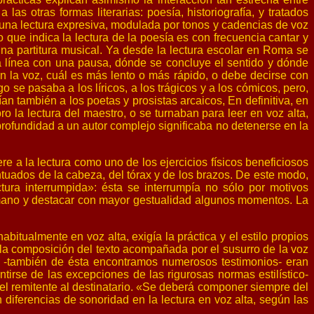
 las otras formas literarias: poesía, historiografía, y tratados
o, una lectura expresiva, modulada por tonos y cadencias de voz
 que indica la lectura de la poesía es con frecuencia cantar y
 una partitura musical. Ya desde la lectura escolar en Roma se
 la línea con una pausa, dónde se concluye el sentido y dónde
n la voz, cuál es más lento o más rápido, o debe decirse con
o se pasaba a los líricos, a los trágicos y a los cómicos, pero,
an también a los poetas y prosistas arcaicos, En definitiva, en
bro la lectura del maestro, o se turnaban para leer en voz alta,
profundidad a un autor complejo significaba no detenerse en la
ere a la lectura como uno de los ejercicios físicos beneficiosos
ados de la cabeza, del tórax y de los brazos. De este modo,
ctura interrumpida»: ésta se interrumpía no sólo por motivos
a mano y destacar con mayor gestualidad algunos momentos. La
habitualmente en voz alta, exigía la práctica y el estilo propios
o, la composición del texto acompañada por el susurro de la voz
gos -también de ésta encontramos numerosos testimonios- eran
tirse de las excepciones de las rigurosas normas estilístico-
e el remitente al destinatario. «Se deberá componer siempre del
 diferencias de sonoridad en la lectura en voz alta, según las