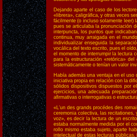
Dejando aparte el caso de los lectores
«librera», caligráfica, y otras veces 
fácilmente (o incluso solamente leer) 
pues se articulaba la pronunciación de
interpuncta, los puntos que indicaban 
continua, muy arraigada en el mundo
individualizar enseguida la separació
vocálica del texto escrito, pues el oído
el momento de interrumpir la lectura 
para la estructuración «retórica» del
sistemáticamente o tenían un valor inv
Había además una ventaja en el uso de 
iniciativa propia en relación con la di
sólidos dispositivos dispuestos por e
ejercicios, una adecuada preparación
afirmativas o interrogativas o estructur
«L'un des grands procédes des romains
ceremonia colectiva, las recitationes, 
voz», es decir la lectura de un escrit
estaba normalmente medida por el conte
rollo mismo estaba sujeto, aparte ha
intelectual de estas lecturas públicas