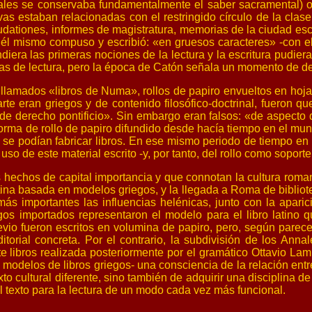
s cuales se conservaba fundamentalmente el saber sacramental) 
vas estaban relacionadas con el restringido círculo de la clase
audationes, informes de magistratura, memorias de la ciudad es
 y él mismo compuso y escribió: «en gruesos caracteres» -con el
iera las primeras nociones de la lectura y la escritura pudie
icas de lectura, pero la época de Catón señala un momento de de
 llamados «libros de Numa», rollos de papiro envueltos en hoja
rte eran griegos y de contenido filosófico-doctrinal, fueron qu
 «de derecho pontificio». Sin embargo eran falsos: «de aspecto
 forma de rollo de papiro difundido desde hacía tiempo en el m
 se podían fabricar libros. En ese mismo periodo de tiempo en
so de este material escrito -y, por tanto, del rollo como soporte 
echos de capital importancia y que connotan la cultura romana en
latina basada en modelos griegos, y la llegada a Roma de biblio
s importantes las influencias helénicas, junto con la apari
egos importados representaron el modelo para el libro latino
io fueron escritos en volumina de papiro, pero, según parece
itorial concreta. Por el contrario, la subdivisión de los Ann
te libros realizada posteriormente por el gramático Ottavio La
odelos de libros griegos- una consciencia de la relación entre 
o cultural diferente, sino también de adquirir una disciplina d
l texto para la lectura de un modo cada vez más funcional.