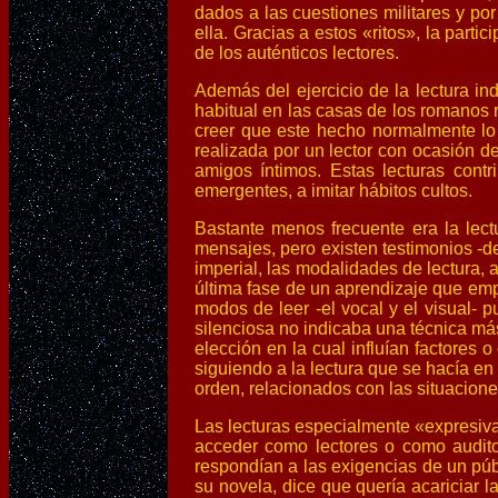
dados a las cuestiones militares y por
ella. Gracias a estos «ritos», la part
de los auténticos lectores.
Además del ejercicio de la lectura indi
habitual en las casas de los romanos
creer que este hecho normalmente lo 
realizada por un lector con ocasión d
amigos íntimos. Estas lecturas contr
emergentes, a imitar hábitos cultos.
Bastante menos frecuente era la lect
mensajes, pero existen testimonios -d
imperial, las modalidades de lectura, a
última fase de un aprendizaje que empi
modos de leer -el vocal y el visual- 
silenciosa no indicaba una técnica má
elección en la cual influían factores
siguiendo a la lectura que se hacía en 
orden, relacionados con las situaciones 
Las lecturas especialmente «expresivas»
acceder como lectores o como auditor
respondían a las exigencias de un públ
su novela, dice que quería acariciar l