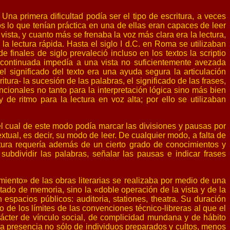
Una primera dificultad podía ser el tipo de escritura, a veces
os lo que tenían práctica en una de ellas eran capaces de leer
vista, y cuanto más se frenaba la voz más clara era la lectura,
la lectura rápida. Hasta el siglo I d.C. en Roma se utilizaban
e finales de siglo prevaleció incluso en los textos la scriptio
 continuada impedía a una vista no suficientemente avezada
l significado del texto era una ayuda segura la articulación
itura- la sucesión de las palabras, el significado de las frases,
ncionales no tanto para la interpretación lógica sino más bien
 de ritmo para la lectura en voz alta; por ello se utilizaban
 el cual de este modo podía marcar las divisiones y pausas por
extual, es decir, su modo de leer. De cualquier modo, a falta de
ectura requería además de un cierto grado de conocimientos y
subdividir las palabras, señalar las pausas e indicar frases
miento» de las obras literarias se realizaba por medio de una
citado de memoria, sino la «doble operación de la vista y de la
n espacios públicos: auditoria, stationes, theatra. Su duración
 de los límites de las convenciones técnico-libreras al que el
rácter de vínculo social, de complicidad mundana y de hábito
n la presencia no sólo de individuos preparados y cultos, menos