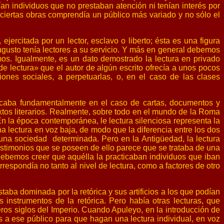
ían individuos que no prestaban atención ni tenían interés por
de ciertas obras comprendía un público más variado y no sólo el
ejercitada por un lector, esclavo o liberto; ésta es una figura
gusto tenía lectores a su servicio. Y más en general debemos
os. Igualmente, es un dato demostrado la lectura en privado
e lectura» que el autor de algún escrito ofrecía a unos pocos
iones sociales, a perpetuarlas, o, en el caso de las clases
acticaba fundamentalmente en el caso de cartas, documentos y
xtos literarios. Realmente, sobre todo en el mundo de la Roma
 En la época contemporánea, le lectura silenciosa representa la
a lectura en voz baja, de modo que la diferencia entre los dos
n una sociedad determinada. Pero en la Antigüedad, la lectura
testimonios que se poseen de ello parece que se trataba de una
 Debemos creer que aquélla la practicaban individuos que iban
rrespondía no tanto al nivel de lectura, como a factores de otro
taba dominada por la retórica y sus artificios a los que podían
 instrumentos de la retórica. Pero había otras lecturas, que
eros siglos del Imperio. Cuando Apuleyo, en la introducción de
is a ese público para que hagan una lectura individual, en voz