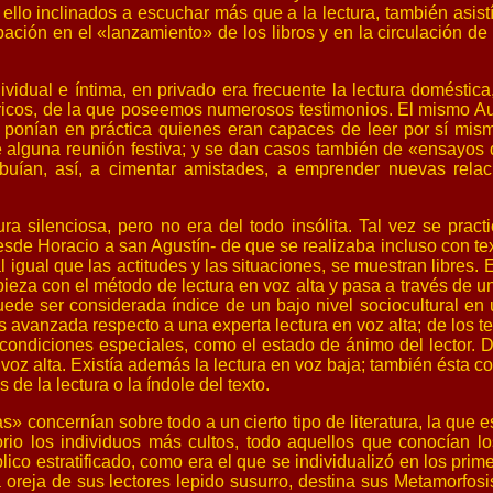
 ello inclinados a escuchar más que a la lectura, también asist
icipación en el «lanzamiento» de los libros y en la circulación 
vidual e íntima, en privado era frecuente la lectura doméstica, 
 ricos, de la que poseemos numerosos testimonios. El mismo Au
ponían en práctica quienes eran capaces de leer por sí mism
e alguna reunión festiva; y se dan casos también de «ensayos d
ibuían, así, a cimentar amistades, a emprender nuevas relac
ura silenciosa, pero no era del todo insólita. Tal vez se pr
esde Horacio a san Agustín- de que se realizaba incluso con te
l igual que las actitudes y las situaciones, se muestran libres.
eza con el método de lectura en voz alta y pasa a través de un
puede ser considerada índice de un bajo nivel sociocultural e
s avanzada respecto a una experta lectura en voz alta; de los 
 o condiciones especiales, como el estado de ánimo del lector.
voz alta. Existía además la lectura en voz baja; también ésta co
de la lectura o la índole del texto.
 concernían sobre todo a un cierto tipo de literatura, la que es
io los individuos más cultos, todo aquellos que conocían los
ico estratificado, como era el que se individualizó en los prim
a oreja de sus lectores lepido susurro, destina sus Metamorfos