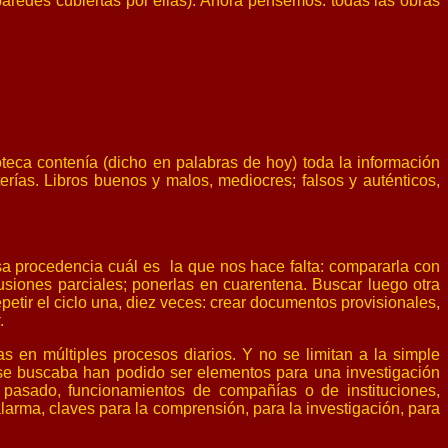
paredes cubiertas por ellas). Ahora pensemos: todas las obras
oteca contenía (dicho en palabras de hoy) toda la información
rías. Libros buenos y malos, mediocres; falsos y auténticos,
a procedencia cuál es la que nos hace falta: compararla con
lusiones parciales; ponerlas en cuarentena. Buscar luego otra
petir el ciclo una, diez veces: crear documentos provisionales,
.
s en múltiples procesos diarios. Y no se limitan a la simple
se buscaba han podido ser elementos para una investigación
 pasado, funcionamientos de compañías o de instituciones,
larma, claves para la comprensión, para la investigación, para