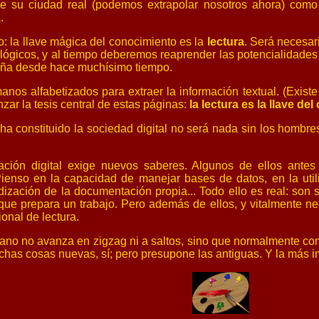
 de su ciudad real (podemos extrapolar nosotros ahora) como
.
o: la llave mágica del conocimiento es la
lectura
. Será necesar
lógicos, y al tiempo deberemos reaprender las potencialidades 
aña desde hace muchísimo tiempo.
anos alfabetizados para extraer la información textual. (Exis
zar la tesis central de estas páginas:
la lectura es la llave de
a constituido la sociedad digital no será nada sin los hombres
ación digital exige nuevos
saberes
. Algunos de ellos antes
. Pienso en la capacidad de manejar bases de datos, en la ut
dización de la documentación propia... Todo ello es real: son 
que prepara un trabajo. Pero además de ellos, y vitalmente ne
ional de lectura.
no no avanza en zigzag ni a saltos, sino que normalmente const
has cosas nuevas, sí; pero presupone las antiguas. Y la más imp