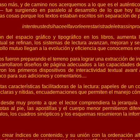
o más, y de camino nos acerquemos a lo que es el auténtico o
e— fue surgiendo en paralelo al desarrollo de lo que hoy ll
ras cosas porque los textos estaban escritos sin
separación
de p
intenteustedsihaceelfavorleerestaristradeletrassinpro
ón del espacio gráfico y
tipográfico
en los libros, aumenta l
ual se refinan, los sistemas de lectura avanzan, mejoran y se
ollo mutuo llegan a la evolución y eficiencia que conocemos en 
cos fueron preparando el terreno para lograr una
extracción
de in
 desarrollaron diseños de página adecuados a las capacidades d
ron los primeros dispositivos de interactividad textual
avant l
nco para sus adiciones y comentarios....
as características facilitadoras de la lectura: papeles de un 
es claras y nítidas, encuadernaciones que permiten el manejo cóm
esde muy pronto a que el lector comprendiera la jerarquía de
otas al pie, las apostillas y el cuerpo menor permitieron dife
ulos, los cuadros sinópticos y los esquemas resumieron la info
ó crear índices de contenido, y su unión con la ordenación alf