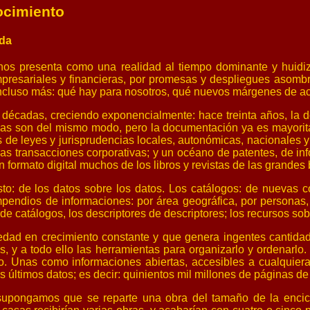
nocimiento
ida
nos presenta como una realidad al tiempo dominante y huidi
presariales y financieras, por promesas y despliegues asombr
 incluso más: qué hay para nosotros, qué nuevos márgenes de ac
décadas, creciendo exponencialmente: hace treinta años, la 
s son del mismo modo, pero la documentación ya es mayoritaria
 de leyes y jurisprudencias locales, autonómicas, nacionales y c
las transacciones corporativas; y un océano de patentes, de i
n formato digital muchos de los libros y revistas de las grandes
: de los datos sobre los datos. Los catálogos: de nuevas cosa
mpendios de informaciones: por área geográfica, por personas,
e catálogos, los descriptores de descriptores; los recursos sobr
ociedad en crecimiento constante y que genera ingentes cantid
, y a todo ello las herramientas para organizarlo y ordenarlo.
. Unas como informaciones abiertas, accesibles a cualquiera;
últimos datos; es decir: quinientos mil millones de páginas de in
pongamos que se reparte una obra del tamaño de la encicl