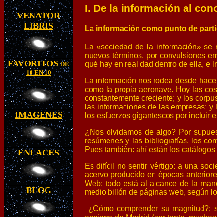
I. De la información al co
VENATOR
LIBRIS
La información como punto de part
La «sociedad de la información» se 
nuevos términos, por convulsiones em
FAVORITOS
qué hay en realidad dentro de ella, e
DE
10 EN 10
La información nos rodea desde hace 
como la propia aeronave. Hoy las cosa
constantemente creciente; y los corpus
las informaciones de las empresas; y 
IMAGENES
los esfuerzos gigantescos por incluir e
¿Nos olvidamos de algo? Por supuesto
resúmenes y las bibliografías, los co
Pues también: ahí están los catálogos d
ENLACES
Es difícil no sentir vértigo: a una s
acervo producido en épocas anteriores
Web: todo está al alcance de la mano
BLOG
medio billón de páginas web, según los 
¿Cómo comprender su magnitud?: su