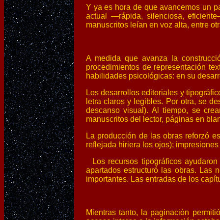
Y ya es hora de que avancemos un pas
actual —rápida, silenciosa, eficient
manuscritos leían en voz alta, entre ot
A medida que avanza la construcci
procedimientos de representación text
habilidades psicológicas: en su desarr
Los desarrollos
editoriales
y tipográfi
letra claros y legibles. Por otra, se
descanso visual). Al tiempo, se crea
manuscritos del lector, páginas en bla
La producción de las obras reforzó est
reflejada hiriera los ojos); impresion
Los recursos tipográficos ayudaron d
apartados estructuró las obras. Las n
importantes. Las entradas de los capít
Mientras tanto, la paginación permiti