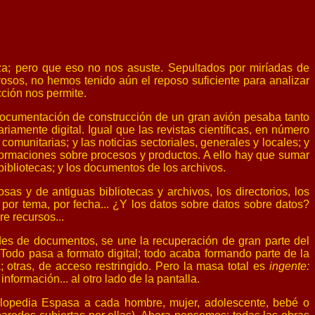
za; pero que eso no nos asuste. Sepultados por miríadas de
osos, no hemos tenido aún el reposo suficiente para analizar
ción nos permite.
documentación de construcción de un gran avión pesaba tanto
mente digital. Igual que las revistas científicas, en número
omunitarias; y las noticias sectoriales, generales y locales; y
nformaciones sobre procesos y productos. A ello hay que sumar
 bibliotecas; y los documentos de los archivos.
s y de antiguas bibliotecas y archivos, los directorios, los
 por tema, por fecha... ¿Y los datos sobre datos sobre datos?
e recursos...
ades de documentos, se une la recuperación de gran parte del
 Todo pasa a formato digital; todo acaba formando parte de la
 otras, de acceso restringido. Pero la masa total es
ingente:
formación... al otro lado de la pantalla.
opedia Espasa a cada hombre, mujer, adolescente, bebé o