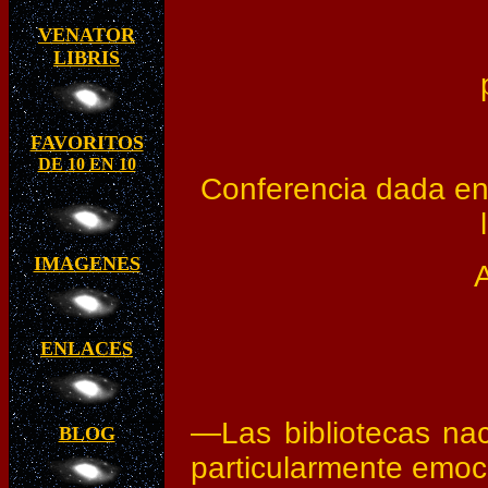
VENATOR
LIBRIS
FAVORITOS
DE 10 EN 10
Conferencia dada en 
IMAGENES
A
ENLACES
—Las bibliotecas nac
BLOG
particularmente emoc