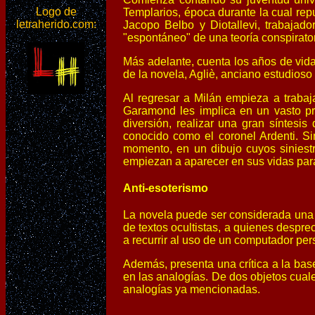
Logo de
Templarios, época durante la cual repu
letraherido.com:
Jacopo Belbo y Diotallevi, trabajado
"espontáneo" de una teoría conspirator
Más adelante, cuenta los años de vida
de la novela, Agliè, anciano estudioso 
Al regresar a Milán empieza a traba
Garamond les implica en un vasto proy
diversión, realizar una gran síntesi
conocido como el coronel Ardenti. S
momento, en un dibujo cuyos siniestr
empiezan a aparecer en sus vidas par
Anti-esoterismo
La novela puede ser considerada una gr
de textos ocultistas, a quienes despre
a recurrir al uso de un computador per
Además, presenta una crítica a la ba
en las analogías. De dos objetos cuale
analogías ya mencionadas.