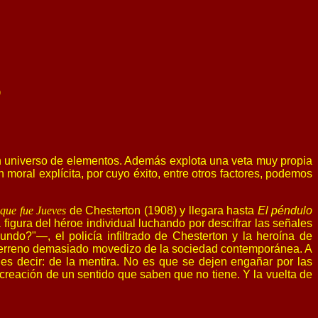
)
un universo de elementos. Además explota una veta muy propia
 moral explícita, por cuyo éxito, entre otros factores, podemos
que fue Jueves
de Chesterton (1908) y llegara hasta
El péndulo
figura del héroe individual luchando por descifrar las señales
do?"—, el policía infiltrado de Chesterton y la heroína de
l terreno demasiado movedizo de la sociedad contemporánea. A
 es decir: de la mentira. No es que se dejen engañar por las
 creación de un sentido que saben que no tiene. Y la vuelta de