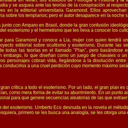
dia y se asquea ante las teorías de la conspiración al respecto
res en la editorial universitaria Garamond. Ellos aprovechan
ia sobre los templarios; pero el autor desaparece en la noche si
 junto con Amparo en Brasil, donde la gran confusión ideológic
del esoterismo y el hermetismo que les lleva a conocer los culto
jar para Garamond y conoce a Lia, mujer con quien tendrá u
ecto editorial sobre ocultismo y esoterismo. Durante las sele
s de todas las teorías en el llamado "Plan", pero basándose 
in embargo, lo que diseñan como un juego de chavales o un 
os personajes cobran vida, llegándose a la disolución entre l
a conducirlos a una cruel perdición cuyo momento máximo será 
an crítica a todo el esoterismo. Por un lado, el gran plan es d
cian, como mera forma de evitar su aburrimiento. En un punto a
sonal para que genere secuencias aleatorias de las que extraer
se del esoterismo. Umberto Eco desnuda en la novela el método
squiera, primero se les busca una analogía, se les otorga una 