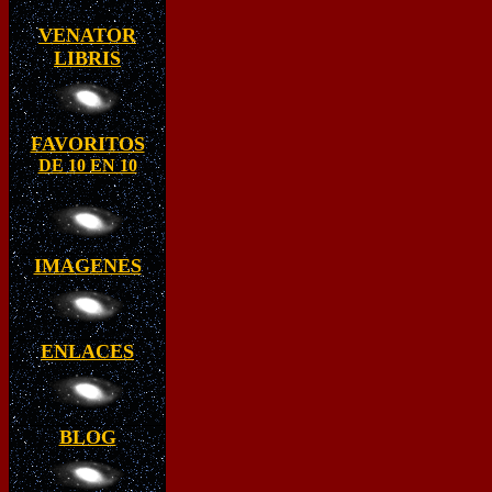
VENATOR
LIBRIS
FAVORITOS
DE 10 EN 10
IMAGENES
ENLACES
BLOG