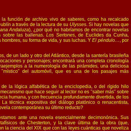
n la función de archivo vivo de saberes, como ha recalcado
blín a través de la lectura de su
Ulysses
. Si hay novelas que
ana Andaluza
), ¿por qué no habríamos de encontrar novelas
os sobre las ballenas.
Los Sertones
, de Euclides da Cunha,
os hombres, su forma de vida, y sus luchas. Y
El péndulo…
, por
, de un lado y otro del Atlántico, desde la santería brasileña
vocaciones y personajes; encontrará una completa cronología
traejemplos a la numerología de las pirámides, una deliciosa
s "místico" del automóvil, que es una de los pasajes más
e la lógica alfabética de la enciclopedia, o del rígido hilo
El mecanismo que hace seguir al lector no es "saber más" sobre
ecia humana, y con frecuencia profundamente divertida, de los
 La técnica expositiva del diálogo platónico o renacentista,
novela contemporánea su último reducto?
 estamos ante una novela esencialmente decimonónica. Sus
físicos de Chesterton, y la clave última de la obra (que,
on la ciencia del XIX que con las leyes cuánticas que noveliza