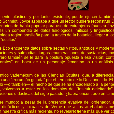
mente plástico, y por tanto resistente, puede ejercer tambié
 Schmidt. Joyce aspiraba a que un lector pudiera reconstruir Du
ertorios de habla popular para uso de extranjeros (nuestra
Loz
es un compendio de datos fisiológicos, míticos y lingüístic
ada región brasileña para, a través de la botánica, llegar a l
"ocultos".
e Eco encuentra datos sobre sectas y ritos, antiguos y modernos
raciones y salmodias, largas enumeraciones de sustancias, in
Pero también se le dará la postura opuesta a esa visión: con
rporales" en boca de un personaje femenino, o un análisi
éntico vademécum de las Ciencias Ocultas, que, a diferencia d
n una "excursión guiada" por el territorio de lo Desconocido. 
 todo —o también— el hecho de que se ha encadenado a la perip
 volvemos a estar en los dominios del "instruir deleitando".
ciones didácticas del siglo pasado, ¿habrá encontrado en la 
se mundo: a pesar de la presencia evasiva del ordenador,
didácticos y locuaces de Verne que a los arrebatados meta
 nuestra crítica más reciente, no revelaré) tiene más que ver c