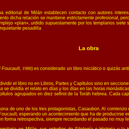
na editorial de Milán establecen contacto con autores intere
to dicha relación se mantiene estrictamente profesional, pero
omplejo «plan», urdido supuestamente por los templarios siete 
nquietante pesadilla
La obra
i Foucault
,
1988
) es considerado un libro iniciático o quizás anti
vidir el libro no en Libros, Partes y Capítulos sino en seccio
sa
se dividía el relato en días y los días en las horas monásticas
ítulos agrupados en diez sefirot de la Toräh hebrea. Cada capít
sona de uno de los tres protagonistas, Casaubon. Al comienzo d
Foucault, esperando un acontecimiento que ha de producirse en 
 en forma retrospectiva, siempre recordando el pasado no muy le
sitaria en Milán, sus estudios de Filología e Historia y la 