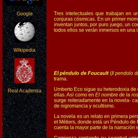
Tres intelectuales que trabajan en u
Google
conjuras cósmicas. En un primer momen
inventan juntos, por puro juego, un c
todos ellos se verán inmersos en una i
Wikipedia
El péndulo de Foucault
(
Il pendolo d
trama.
Umberto Eco sigue su heterodoxia de di
Real Academia
ellas. Así como en
El nombre de la ro
surge reiteradamente en la novela- cap
de nigromancia y ocultismo.
La novela es un relato en primera per
et Métiers, donde está un Péndulo de 
cuenta la mayor parte de la narración
Comienza contando su juventud univer