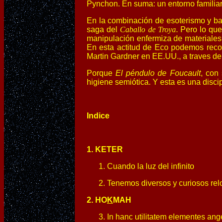
Pynchon. En suma: un entorno familiar 
En la combinación de esoterismo y bar
saga del
Caballo de Troya
. Pero lo qu
manipulación enfermiza de materiales 
En esta actitud de Eco podemos recon
Martin Gardner en EE.UU., a traves d
Porque
El péndulo de Foucault
, con
higiene semiótica. Y esta es una disci
Indice
1. KETER
1. Cuando la luz del infinito
2. Tenemos diversos y curiosos rel
2. HO
K
MAH
3. In hanc utilitatem elementes ang