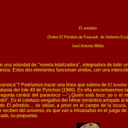
El antídoto
(Sobre
El Péndulo de Foucault
, de Umberto Eco
José Antonio Millán
 una voluntad de "novela totalizadora", integradora de todo 
aranoia. Estos dos elementos funcionan unidos, con una intención
aranoica"? Podríamos trazar una línea que saliera de
El hombre 
ubasta del lote 49
de Pynchon (1966). En ella encontraremos la 
egunta central del paranoico —"¿Quién está loco: yo o el mun
do!". Es el coletazo vengativo del héroe romántico arrojado a
s de
El péndulo…
se sitúan,
a priori
en el campo de la locura,
 reciben del universo, es que van a hilvanarlas en el juego de
zado, su propuesta.