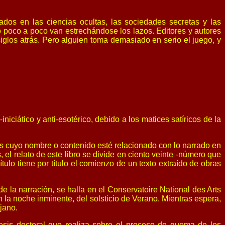
sados en las ciencias ocultas, las sociedades secretas y las
 poco a poco van estrechándose los lazos. Editores y autores
siglos atrás. Pero alguien toma demasiado en serio el juego, y
-iniciático y anti-esotérico, debido a los matices satíricos de la
nes cuyo nombre o contenido esté relacionado con lo narrado en
, el relato de este libro se divide en ciento veinte -número que
ulo tiene por título el comienzo de un texto extraído de obras
e la narración, se halla en el Conservatoire National des Arts
la noche inminente, del solsticio de Verano. Mientras espera,
jano.
tesis doctoral que realiza sobre el proceso de quema de los