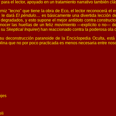
para el lector, apoyado en un tratamiento narrativo también clás
niz "tecno" que tiene la obra de Eco, el lector reconocerá el
e le dará
El péndulo
… es básicamente una divertida lección de
degradados, y esto supone el mejor antídoto contra constructos
ocer las huellas de un feliz movimiento —explícito o no— de 
e su
Skeptical Inquirer
) han reaccionado contra la poderosa ola 
 su deconstrucción paranoide de la Enciclopedia Oculta, está 
plina que no por poco practicada es menos necesaria entre nosot
ojes
eli