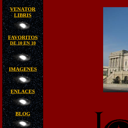
VENATOR
LIBRIS
FAVORITOS
DE 10 EN 10
IMAGENES
ENLACES
BLOG