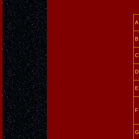
A
B
C
D
E
F
G