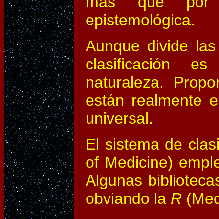
más que por c
epistemológica.
Aunque divide las
clasificación e
naturaleza. Propo
están realmente en
universal.
El sistema de clas
of Medicine) empl
Algunas bibliotec
obviando la
R
(Medi