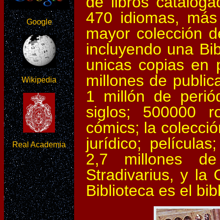
de libros catalog
470 idiomas, más 
Google
mayor colección de
incluyendo una Bib
unicas copias en 
millones de public
Wikipedia
1 millón de perió
siglos; 500000 r
cómics; la colecci
jurídico; película
Real Academia
2,7 millones de
Stradivarius, y la 
Biblioteca es el bi