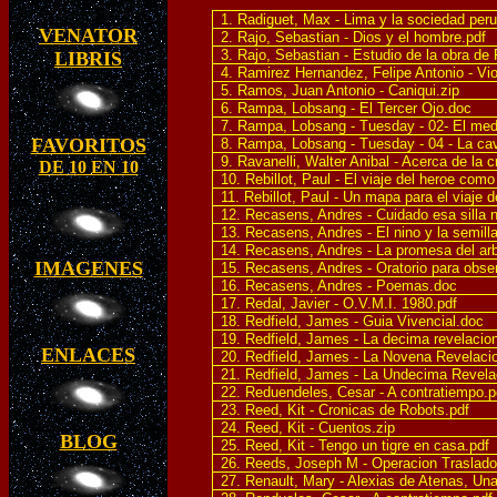
1. Radiguet, Max - Lima y la sociedad peru
VENATOR
2. Rajo, Sebastian - Dios y el hombre.pdf
3. Rajo, Sebastian - Estudio de la obra de 
LIBRIS
4. Ramirez Hernandez, Felipe Antonio - Vio
5. Ramos, Juan Antonio - Caniqui.zip
6. Rampa, Lobsang - El Tercer Ojo.doc
7. Rampa, Lobsang - Tuesday - 02- El med
FAVORITOS
8. Rampa, Lobsang - Tuesday - 04 - La ca
9. Ravanelli, Walter Anibal - Acerca de la cr
DE 10 EN 10
10. Rebillot, Paul - El viaje del heroe como 
11. Rebillot, Paul - Un mapa para el viaje de
12. Recasens, Andres - Cuidado esa silla 
13. Recasens, Andres - El nino y la semill
14. Recasens, Andres - La promesa del ar
IMAGENES
15. Recasens, Andres - Oratorio para obser
16. Recasens, Andres - Poemas.doc
17. Redal, Javier - O.V.M.I. 1980.pdf
18. Redfield, James - Guia Vivencial.doc
19. Redfield, James - La decima revelacion
ENLACES
20. Redfield, James - La Novena Revelacio
21. Redfield, James - La Undecima Revela
22. Reduendeles, Cesar - A contratiempo.p
23. Reed, Kit - Cronicas de Robots.pdf
24. Reed, Kit - Cuentos.zip
BLOG
25. Reed, Kit - Tengo un tigre en casa.pdf
26. Reeds, Joseph M - Operacion Traslado
27. Renault, Mary - Alexias de Atenas, Una