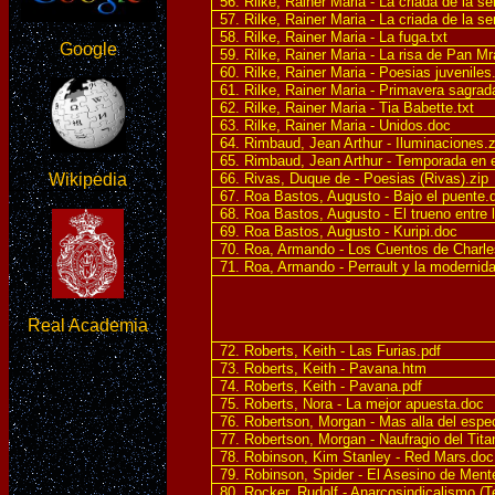
56. Rilke, Rainer Maria - La criada de la s
57. Rilke, Rainer Maria - La criada de la s
58. Rilke, Rainer Maria - La fuga.txt
Google
59. Rilke, Rainer Maria - La risa de Pan Mr
60. Rilke, Rainer Maria - Poesias juveniles
61. Rilke, Rainer Maria - Primavera sagrad
62. Rilke, Rainer Maria - Tia Babette.txt
63. Rilke, Rainer Maria - Unidos.doc
64. Rimbaud, Jean Arthur - Iluminaciones.z
65. Rimbaud, Jean Arthur - Temporada en el
Wikipedia
66. Rivas, Duque de - Poesias (Rivas).zip
67. Roa Bastos, Augusto - Bajo el puente.
68. Roa Bastos, Augusto - El trueno entre 
69. Roa Bastos, Augusto - Kuripi.doc
70. Roa, Armando - Los Cuentos de Charle
71. Roa, Armando - Perrault y la modernid
Real Academia
72. Roberts, Keith - Las Furias.pdf
73. Roberts, Keith - Pavana.htm
74. Roberts, Keith - Pavana.pdf
75. Roberts, Nora - La mejor apuesta.doc
76. Robertson, Morgan - Mas alla del espec
77. Robertson, Morgan - Naufragio del Titan
78. Robinson, Kim Stanley - Red Mars.doc
79. Robinson, Spider - El Asesino de Ment
80. Rocker, Rudolf - Anarcosindicalismo (Te