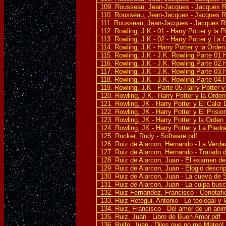
109. Rousseau, Jean-Jacques - Jacques Ro
110. Rousseau, Jean-Jacques - Jacques R
111. Rousseau, Jean-Jacques - Jacques R
112. Rowling, J.K - 01 - Harry Potter y la P
113. Rowling, J.K - 02 - Harry Potter y La
114. Rowling, J.K - Harry Potter y la Orde
115. Rowling, J.K - J.K. Rowling.Parte 01.
116. Rowling, J.K - J.K. Rowling.Parte 02
117. Rowling, J.K - J.K. Rowling.Parte 03
118. Rowling, J.K - J.K. Rowling.Parte 04.
119. Rowling, J.K - Parte 05.Harry Potter y
120. Rowling, J.K.- Harry Potter y la Orden
121. Rowling, JK - Harry Potter y El Caliz 
122. Rowling, JK - Harry Potter y El Prisio
123. Rowling, JK - Harry Potter y la Orden
124. Rowling, JK - Harry Potter y La Piedra 
125. Rucker, Rudy - Software.pdf
126. Ruiz de Alarcon, Hernando - La Verd
127. Ruiz de Alarcon, Hernando - Tratado d
128. Ruiz de Alarcon, Juan - El examen de
129. Ruiz de Alarcon, Juan - Elogio descrip
130. Ruiz de Alarcon, Juan - La cueva de
131. Ruiz de Alarcon, Juan - La culpa busc
132. Ruiz Fernandez, Francisco - Cenotafi
133. Ruiz Retegui, Antonio - Lo teologal y l
134. Ruiz, Francisco - Del amor de un ani
135. Ruiz, Juan - Libro de Buen Amor.pdf
136. Rulfo, Juan - Diles que no me Maten!