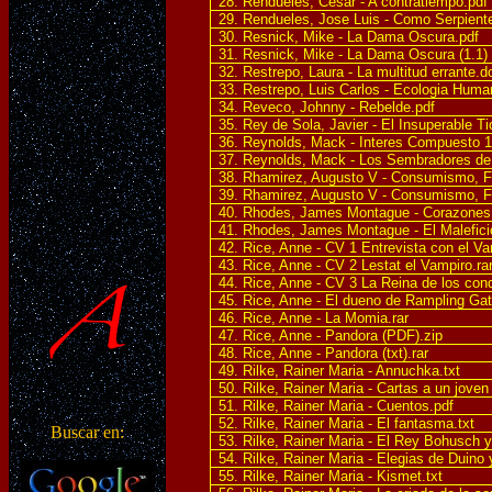
28. Rendueles, Cesar - A contratiempo.pdf
29. Rendueles, Jose Luis - Como Serpiente
30. Resnick, Mike - La Dama Oscura.pdf
31. Resnick, Mike - La Dama Oscura (1.1) [
32. Restrepo, Laura - La multitud errante.d
33. Restrepo, Luis Carlos - Ecologia Hum
34. Reveco, Johnny - Rebelde.pdf
35. Rey de Sola, Javier - El Insuperable T
36. Reynolds, Mack - Interes Compuesto 1
37. Reynolds, Mack - Los Sembradores de 
38. Rhamirez, Augusto V - Consumismo, Fa
39. Rhamirez, Augusto V - Consumismo, Fa
40. Rhodes, James Montague - Corazones
41. Rhodes, James Montague - El Maleficio
42. Rice, Anne - CV 1 Entrevista con el Va
43. Rice, Anne - CV 2 Lestat el Vampiro.ra
44. Rice, Anne - CV 3 La Reina de los con
45. Rice, Anne - El dueno de Rampling Gat
46. Rice, Anne - La Momia.rar
47. Rice, Anne - Pandora (PDF).zip
48. Rice, Anne - Pandora (txt).rar
49. Rilke, Rainer Maria - Annuchka.txt
50. Rilke, Rainer Maria - Cartas a un joven
51. Rilke, Rainer Maria - Cuentos.pdf
52. Rilke, Rainer Maria - El fantasma.txt
Buscar en:
53. Rilke, Rainer Maria - El Rey Bohusch 
54. Rilke, Rainer Maria - Elegias de Duino
55. Rilke, Rainer Maria - Kismet.txt