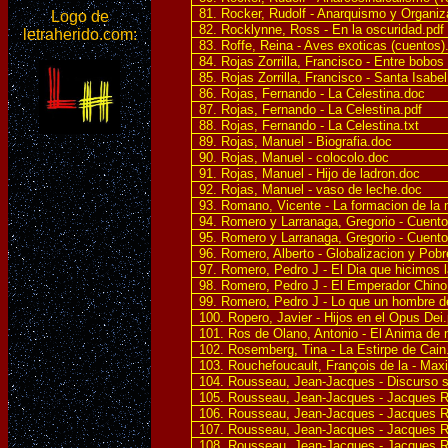
81. Rocker, Rudolf - Anarquismo y Organiz
Logo de
82. Rocklynne, Ross - En la oscuridad.pdf
letraherido.com:
83. Roffe, Reina - Aves exoticas (cuentos)
84. Rojas Zorrilla, Francisco - Entre bobos
85. Rojas Zorrilla, Francisco - Santa Isabe
86. Rojas, Fernando - La Celestina.doc
87. Rojas, Fernando - La Celestina.pdf
88. Rojas, Fernando - La Celestina.txt
89. Rojas, Manuel - Biografia.doc
90. Rojas, Manuel - colocolo.doc
91. Rojas, Manuel - Hijo de ladron.doc
92. Rojas, Manuel - vaso de leche.doc
93. Romano, Vicente - La formacion de la 
94. Romero y Larranaga, Gregorio - Cuent
95. Romero y Larranaga, Gregorio - Cuent
96. Romero, Alberto - Globalizacion y Pobr
97. Romero, Pedro J - El Dia que hicimos l
98. Romero, Pedro J - El Emperador Chino
99. Romero, Pedro J - Lo que un hombre d
100. Ropero, Javier - Hijos en el Opus Dei.
101. Ros de Olano, Antonio - El Anima de 
102. Rosemberg, Tina - La Estirpe de Cain
103. Rouchefoucault, François de la - Max
104. Rousseau, Jean-Jacques - Discurso so
105. Rousseau, Jean-Jacques - Jacques Ro
106. Rousseau, Jean-Jacques - Jacques Ro
107. Rousseau, Jean-Jacques - Jacques Ro
108. Rousseau, Jean-Jacques - Jacques Ro