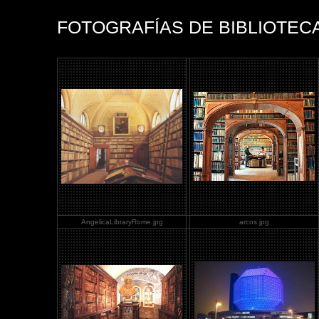
FOTOGRAFÍAS DE BIBLIOTEC
AngelicaLibraryRome.jpg
arcos.jpg