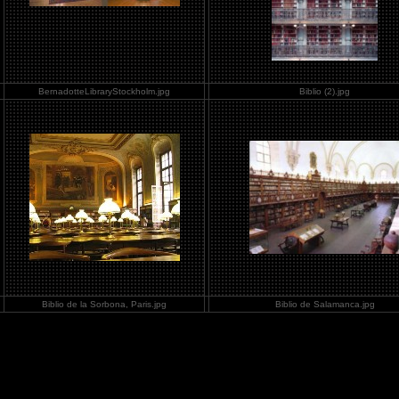
BernadotteLibraryStockholm.jpg
Biblio (2).jpg
Biblio de la Sorbona, Paris.jpg
Biblio de Salamanca.jpg