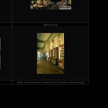
Biblio (3).jpg
Biblio del rey prusiano Federico II en Postdam, Alemania.jpg