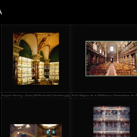
A
August Herzog Library,Wolfenbuttel,Germany.jpg
Aula Magna de la Biblioteca Universitaria de B