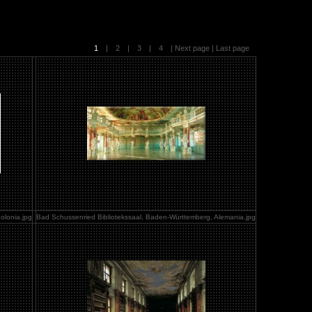
1
|
2
|
3
|
4
|
Next page
|
Last page
olonia.jpg
Bad Schussenried Bibliotekssaal, Baden-Württemberg, Alemania.jpg