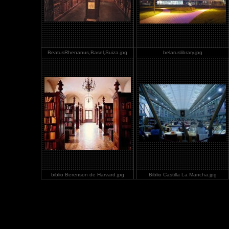
BeatusRhenanus,Basel,Suiza.jpg
belaruslibrary.jpg
biblio Berenson de Harvard.jpg
Biblio Castilla La Mancha.jpg