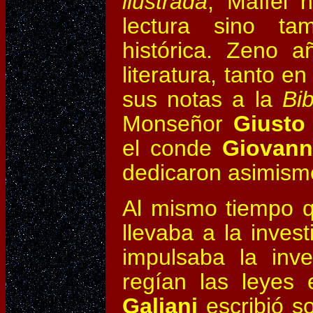
ilustrada
, Maffei 
lectura sino ta
histórica. Zeno a
literatura, tanto e
sus notas a la
Bib
Monseñor
Giusto
el conde
Giovann
dedicaron asimismo 
Al mismo tiempo q
llevaba a la invest
impulsaba la inv
regían las leyes
Galiani
escribió s