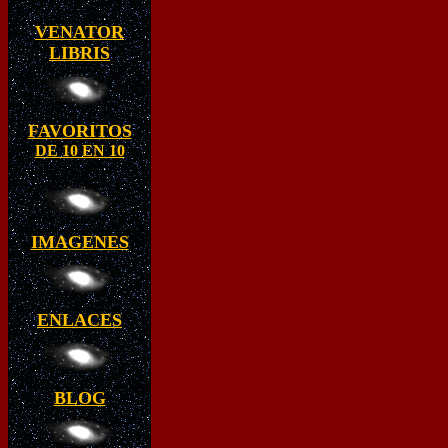
VENATOR
LIBRIS
FAVORITOS
DE 10 EN 10
IMAGENES
ENLACES
BLOG