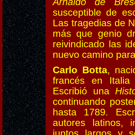
Arnaldo de Bres
susceptible de esc
Las tragedias de Ni
más que genio dr
reivindicado las i
nuevo camino para l
Carlo Botta
, naci
francés en Itali
Escribió una
Hist
continuando poste
hasta 1789. Escr
autores latinos, 
juntos largos y 