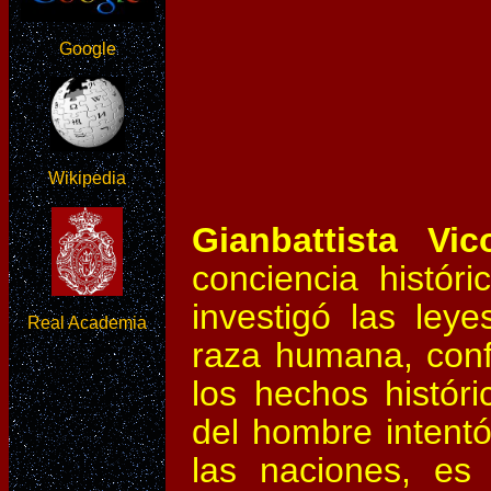
Google
Wikipedia
Gianbattista V
conciencia histór
investigó las ley
Real Academia
raza humana, conf
los hechos históri
del hombre intentó
las naciones, es 