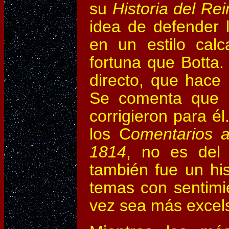
su
Historia del Re
idea de defender l
en un estilo cal
fortuna que Botta.
directo, que hace 
Se comenta que P
corrigieron para él
los C
omentarios a
1814
, no es del 
también fue un hist
temas con sentimie
vez sea más excels