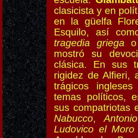
clasicista y en pol
en la güelfa Flor
Esquilo, así com
tragedia griega
o
mostró su devoci
clásica. En sus t
rigidez de Alfieri
trágicos inglese
temas políticos, 
sus compatriotas el
Nabucco
,
Antonio
Ludovico el Moro