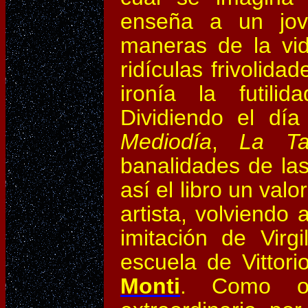
enseña a un jov
maneras de la vid
ridículas frivolid
ironía la futilid
Dividiendo el dí
Mediodía
,
La Ta
banalidades de la
así el libro un val
artista, volviendo 
imitación de Virg
escuela de Vittor
Monti
. Como o